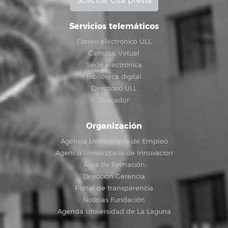
Solicitar cita previa
Servicios telemáticos
Correo electrónico ULL
Campus Virtual
Sede electrónica
Biblioteca digital
Directorio ULL
Buscador
Organización
Agencia Universitaria de Empleo
Agencia Universitaria de Innovación
Área de formación
Dirección Gerencia
Portal de transparencia
Noticias Fundación
Agenda Universidad de La Laguna