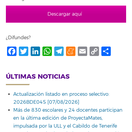
Descargar aquí
¿Difundes?
Facebook
Twitter
LinkedIn
WhatsApp
Telegram
Meneame
Email
Copy
Comp
Link
ÚLTIMAS NOTICIAS
Actualización listado en proceso selectivo:
2026BDE045 [07/08/2026]
Más de 830 escolares y 24 docentes participan
en la última edición de ProyectaMates,
impulsada por la ULL y el Cabildo de Tenerife