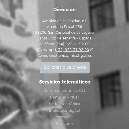
Dirección
Avenida de la Trinidad, 61
Apartado Postal 456
38200, San Cristóbal de La Laguna
Santa Cruz de Tenerife - España
Teléfono: (+34) 922 31 92 00
Whatsapp:
(+34) 922 31 92 00
Correo electrónico:
info@fg.ull.es
Solicitar cita previa
Servicios telemáticos
Correo electrónico ULL
Campus Virtual
Sede electrónica
Biblioteca digital
Directorio ULL
Buscador