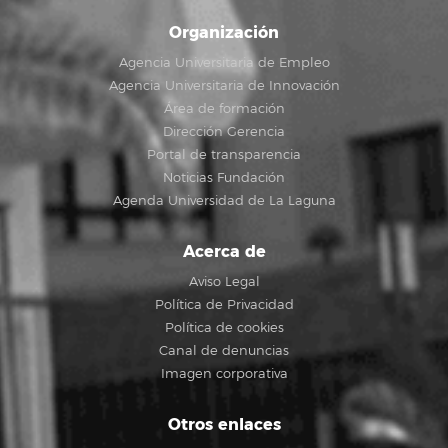
Organización
Agencia Universitaria de Empleo
Agencia Universitaria de Innovación
Área de formación
Dirección Gerencia
Portal de transparencia
Noticias Fundación
Agenda Universidad de La Laguna
Acerca de
Aviso Legal
Política de Privacidad
Política de cookies
Canal de denuncias
Imagen corporativa
Otros enlaces