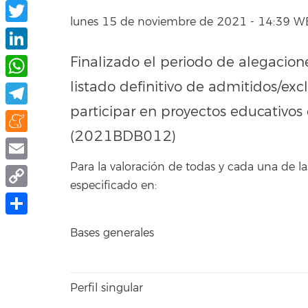
Facebook
lunes 15 de noviembre de 2021 - 14:39 W
Twitter
Finalizado el periodo de alegacione
LinkedIn
listado definitivo de admitidos/exc
WhatsApp
participar en proyectos educativos
Telegram
(2021BDB012)
Meneame
Para la valoración de todas y cada una de
Email
especificado en:
Copy
Link
Share
Bases generales
Perfil singular