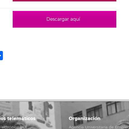
Descargar aquí
ame
il
opy
Share
ink
ios telemáticos
Organización
lectrónico ULL
Agencia Universitaria de Emple