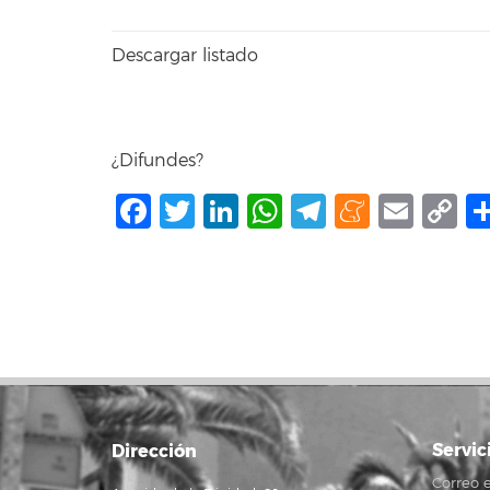
Descargar listado
¿Difundes?
Facebook
Twitter
LinkedIn
WhatsApp
Telegram
Mene
Ema
C
L
Servic
Dirección
Correo e