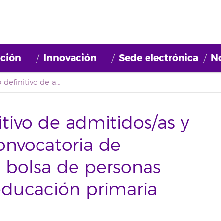
ción
Innovación
Sede electrónica
No
Primer listado definitivo de admitidos/as y excluidos/as de la convocatoria de constitución de una bolsa de personas becarias con perfil educación primaria (2021BDB012)
itivo de admitidos/as y
convocatoria de
 bolsa de personas
 educación primaria