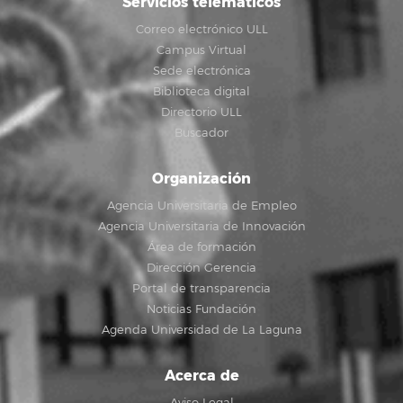
Servicios telemáticos
Correo electrónico ULL
Campus Virtual
Sede electrónica
Biblioteca digital
Directorio ULL
Buscador
Organización
Agencia Universitaria de Empleo
Agencia Universitaria de Innovación
Área de formación
Dirección Gerencia
Portal de transparencia
Noticias Fundación
Agenda Universidad de La Laguna
Acerca de
Aviso Legal