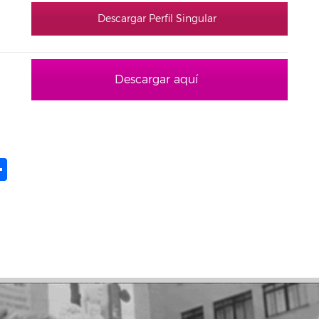
Descargar Perfil Singular
Descargar aquí
ame
il
opy
Share
ink