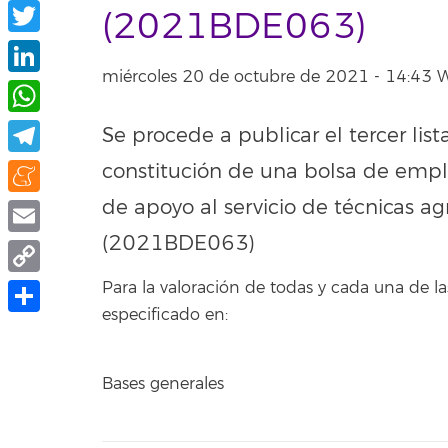
Facebook
(2021BDE063)
Twitter
miércoles 20 de octubre de 2021 - 14:43
LinkedIn
WhatsApp
Se procede a publicar el tercer list
Telegram
constitución de una bolsa de empl
de apoyo al servicio de técnicas agr
Meneame
(2021BDE063)
Email
Copy
Para la valoración de todas y cada una de
especificado en:
Link
Share
Bases generales