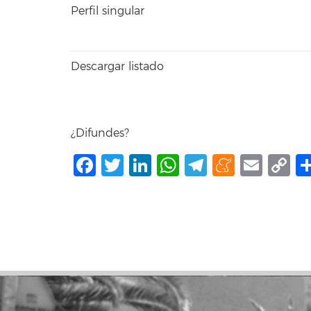
Perfil singular
Descargar listado
¿Difundes?
Facebook
Twitter
LinkedIn
WhatsApp
Telegram
Mene
Ema
C
L