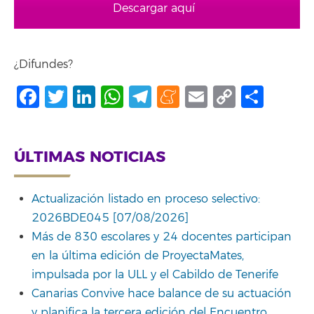
Descargar aquí
¿Difundes?
Facebook
Twitter
LinkedIn
WhatsApp
Telegram
Meneame
Email
Copy
Comp
Link
ÚLTIMAS NOTICIAS
Actualización listado en proceso selectivo:
2026BDE045 [07/08/2026]
Más de 830 escolares y 24 docentes participan
en la última edición de ProyectaMates,
impulsada por la ULL y el Cabildo de Tenerife
Canarias Convive hace balance de su actuación
y planifica la tercera edición del Encuentro