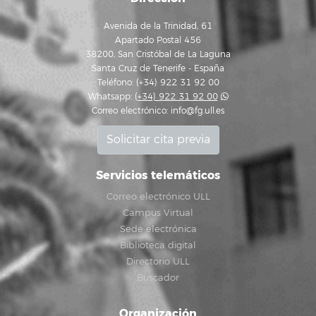
Avenida de la Trinidad, 61
Apartado Postal 456
38200, San Cristóbal de La Laguna
Santa Cruz de Tenerife - España
Teléfono: (+34) 922 31 92 00
Whatsapp:
(+34) 922 31 92 00
Correo electrónico:
info@fg.ull.es
Solicitar cita previa
Servicios telemáticos
Correo electrónico ULL
Campus Virtual
Sede electrónica
Biblioteca digital
Directorio ULL
Buscador
Organización