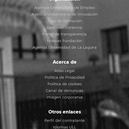
Agencia Universitaria de Empleo
Agencia Universitaria de Innovación
Área de formación
Dirección Gerencia
Portal de transparencia
Noticias Fundación
Agenda Universidad de La Laguna
Acerca de
Aviso Legal
Política de Privacidad
Política de cookies
Canal de denuncias
Imagen corporativa
Otros enlaces
Perfil del contratante
Idiomas ULL