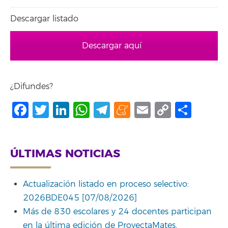
Descargar listado
Descargar aquí
¿Difundes?
Facebook
Twitter
LinkedIn
WhatsApp
Telegram
Meneame
Email
Copy
Comp
Link
ÚLTIMAS NOTICIAS
Actualización listado en proceso selectivo:
2026BDE045 [07/08/2026]
Más de 830 escolares y 24 docentes participan
en la última edición de ProyectaMates,