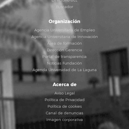
Directorio ULL
Buscador
Organización
Agencia Universitaria de Empleo
Agencia Universitaria de Innovación
Área de formación
Dirección Gerencia
Portal de transparencia
Noticias Fundación
Agenda Universidad de La Laguna
Acerca de
Aviso Legal
Política de Privacidad
Política de cookies
Canal de denuncias
Imagen corporativa