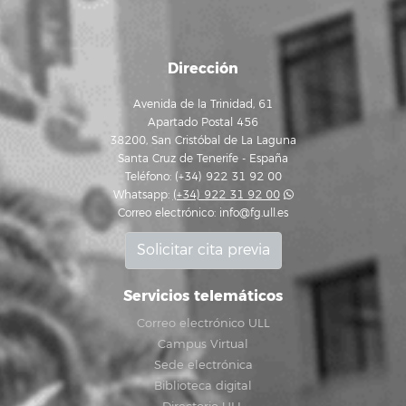
Dirección
Avenida de la Trinidad, 61
Apartado Postal 456
38200, San Cristóbal de La Laguna
Santa Cruz de Tenerife - España
Teléfono: (+34) 922 31 92 00
Whatsapp:
(+34) 922 31 92 00
Correo electrónico:
info@fg.ull.es
Solicitar cita previa
Servicios telemáticos
Correo electrónico ULL
Campus Virtual
Sede electrónica
Biblioteca digital