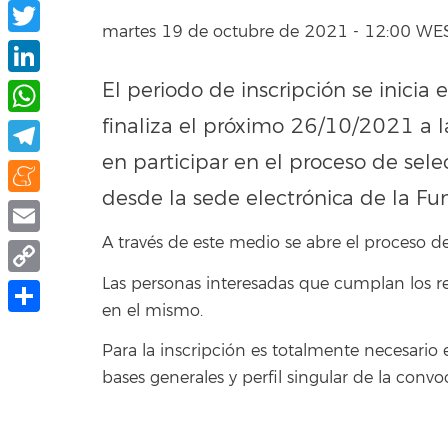
Facebook
martes 19 de octubre de 2021 - 12:00 WE
Twitter
El periodo de inscripción se inicia
LinkedIn
finaliza el próximo 26/10/2021 a l
WhatsApp
en participar en el proceso de sel
Telegram
desde la sede electrónica de la Fu
Meneame
A través de este medio se abre el proceso de
Email
Las personas interesadas que cumplan los re
Copy
en el mismo.
Link
Compartir
Para la inscripción es totalmente necesario 
bases generales y perfil singular de la conv