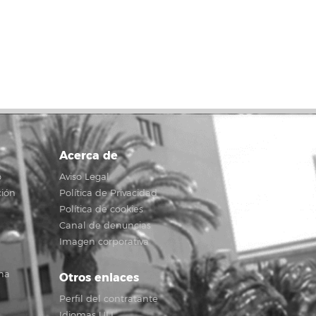
Acerca de
o
Aviso Legal
ción
Política de Privacidad
Política de cookies
Canal de denuncias
Imagen corporativa
na
Otros enlaces
Perfil del contratante
Idiomas ULL