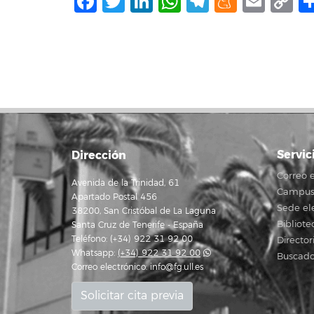
Facebook
Twitter
LinkedIn
WhatsApp
Telegram
Mene
Ema
C
L
Servic
Dirección
Correo e
Avenida de la Trinidad, 61
Campus 
Apartado Postal 456
Sede el
38200, San Cristóbal de La Laguna
Bibliote
Santa Cruz de Tenerife - España
Teléfono: (+34) 922 31 92 00
Director
Whatsapp:
(+34) 922 31 92 00
Buscado
Correo electrónico:
info@fg.ull.es
Solicitar cita previa