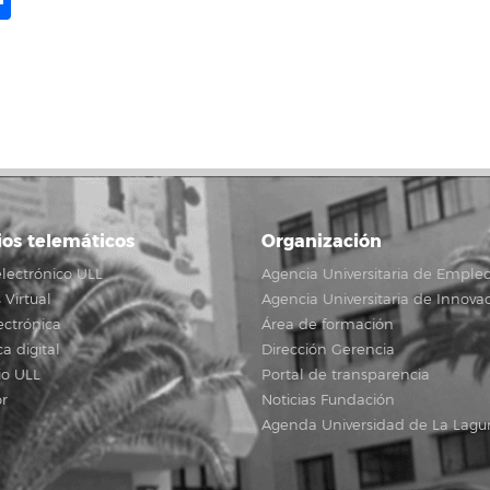
ame
il
opy
Compartir
ink
ios telemáticos
Organización
lectrónico ULL
Agencia Universitaria de Emple
Virtual
Agencia Universitaria de Innova
ectrónica
Área de formación
ca digital
Dirección Gerencia
io ULL
Portal de transparencia
r
Noticias Fundación
Agenda Universidad de La Lagu