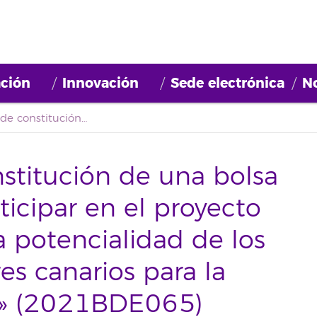
ción
Innovación
Sede electrónica
No
Convocatoria de constitución de una bolsa de empleo para participar en el proyecto “Cuantificación de la potencialidad de los ecosistemas terrestres canarios para la captura de carbono» (2021BDE065)
stitución de una bolsa
icipar en el proyecto
la potencialidad de los
es canarios para la
o» (2021BDE065)