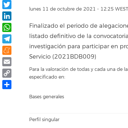
Facebook
lunes 11 de octubre de 2021 - 12:25 WES
Twitter
Finalizado el periodo de alegacione
LinkedIn
listado definitivo de la convocator
WhatsApp
investigación para participar en pr
Telegram
Servicio (2021BDB009)
Meneame
Para la valoración de todas y cada una de
Email
especificado en:
Copy
Link
Compartir
Bases generales
Perfil singular