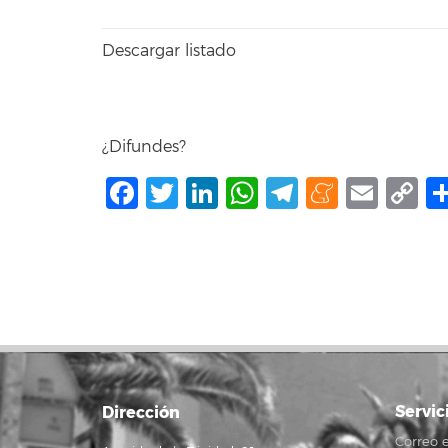
Descargar listado
¿Difundes?
Facebook
Twitter
LinkedIn
WhatsApp
Telegram
Mene
Ema
C
L
Servic
Dirección
Correo e