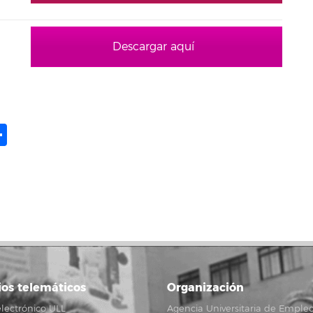
Descargar aquí
ame
il
opy
Compartir
ink
ios telemáticos
Organización
lectrónico ULL
Agencia Universitaria de Emple