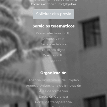
Correo electrónico:
info@fg.ull.es
Solicitar cita previa
Servicios telemáticos
Correo electrónico ULL
Campus Virtual
Sede electrónica
Biblioteca digital
Directorio ULL
Buscador
Organización
Agencia Universitaria de Empleo
Agencia Universitaria de Innovación
Área de formación
Dirección Gerencia
Portal de transparencia