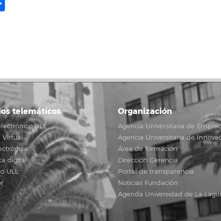
ame
il
opy
Compartir
ink
ios telemáticos
Organización
lectrónico ULL
Agencia Universitaria de Emple
Virtual
Agencia Universitaria de Innova
ectrónica
Área de formación
ca digital
Dirección Gerencia
io ULL
Portal de transparencia
r
Noticias Fundación
Agenda Universidad de La Lagu