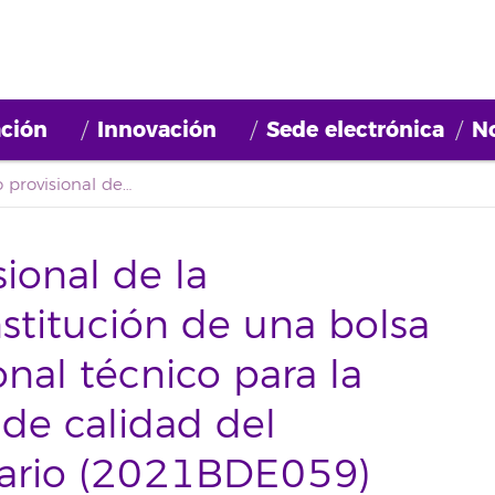
ción
Innovación
Sede electrónica
No
Primer listado provisional de la convocatoria de constitución de una bolsa de empleo de personal técnico para la gestión del sistema de calidad del Estabulario- Animalario (2021BDE059)
sional de la
stitución de una bolsa
nal técnico para la
 de calidad del
lario (2021BDE059)