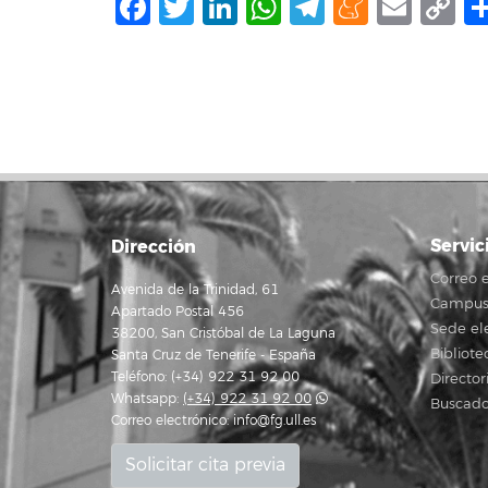
Facebook
Twitter
LinkedIn
WhatsApp
Telegram
Mene
Ema
C
L
Servic
Dirección
Correo e
Avenida de la Trinidad, 61
Campus 
Apartado Postal 456
Sede el
38200, San Cristóbal de La Laguna
Bibliote
Santa Cruz de Tenerife - España
Teléfono: (+34) 922 31 92 00
Director
Whatsapp:
(+34) 922 31 92 00
Buscado
Correo electrónico:
info@fg.ull.es
Solicitar cita previa