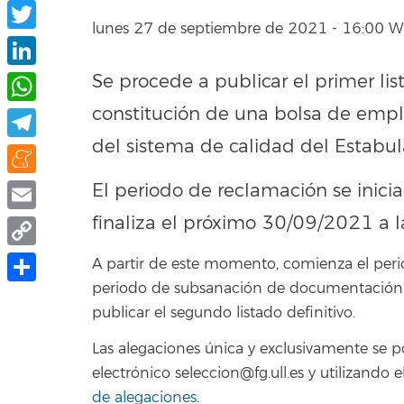
Facebook
lunes 27 de septiembre de 2021 - 16:00 
Twitter
Se procede a publicar el primer lis
LinkedIn
constitución de una bolsa de empl
WhatsApp
del sistema de calidad del Estabu
Telegram
Meneame
El periodo de reclamación se inici
finaliza el próximo 30/09/2021 a l
Email
Copy
A partir de este momento, comienza el peri
periodo de subsanación de documentación. Fi
Link
Compartir
publicar el segundo listado definitivo.
Las alegaciones única y exclusivamente se 
electrónico seleccion@fg.ull.es y utilizand
de alegaciones
.