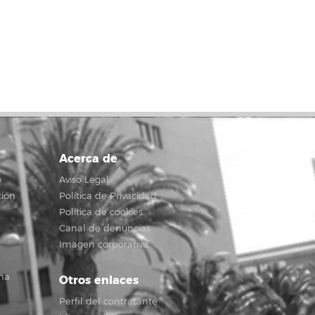
Acerca de
o
Aviso Legal
ción
Política de Privacidad
Política de cookies
Canal de denuncias
Imagen corporativa
na
Otros enlaces
Perfil del contratante