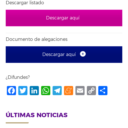
Descargar listado
Descargar aquí
Documento de alegaciones
Descargar aquí
¿Difundes?
Facebook
Twitter
LinkedIn
WhatsApp
Telegram
Meneame
Email
Copy
Comp
Link
ÚLTIMAS NOTICIAS