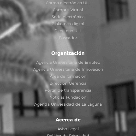
Correo electrónico ULL
Campus Virtual
Sede electrónica
Biblioteca digital
Directorio ULL
Buscador
Organización
Agencia Universitaria de Empleo
Agencia Universitaria de Innovación
Área de formación
Dirección Gerencia
Portal de transparencia
Noticias Fundación
Agenda Universidad de La Laguna
Acerca de
Aviso Legal
Política de Privacidad