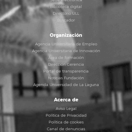
Sede electrónica
Biblioteca digital
Directorio ULL
Buscador
Organización
Agencia Universitaria de Empleo
Agencia Universitaria de Innovación
Área de formación
Dirección Gerencia
Portal de transparencia
Noticias Fundación
Agenda Universidad de La Laguna
Acerca de
Aviso Legal
Política de Privacidad
Política de cookies
Canal de denuncias