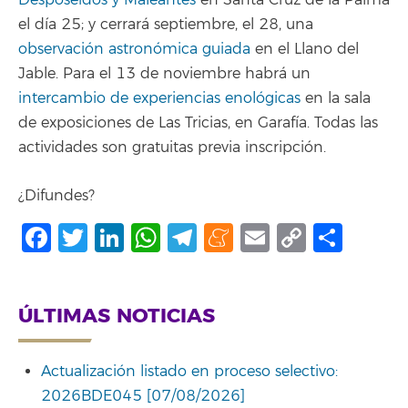
Desposeídos y Maleantes
en Santa Cruz de la Palma
el día 25; y cerrará septiembre, el 28, una
observación astronómica guiada
en el Llano del
Jable. Para el 13 de noviembre habrá un
intercambio de experiencias enológicas
en la sala
de exposiciones de Las Tricias, en Garafía. Todas las
actividades son gratuitas previa inscripción.
¿Difundes?
Facebook
Twitter
LinkedIn
WhatsApp
Telegram
Meneame
Email
Copy
Comp
Link
ÚLTIMAS NOTICIAS
Actualización listado en proceso selectivo:
2026BDE045 [07/08/2026]