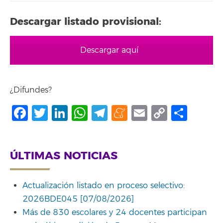
Descargar listado provisional:
Descargar aquí
¿Difundes?
Facebook
Twitter
LinkedIn
WhatsApp
Telegram
Meneame
Email
Copy
Comp
Link
ÚLTIMAS NOTICIAS
Actualización listado en proceso selectivo:
2026BDE045 [07/08/2026]
Más de 830 escolares y 24 docentes participan