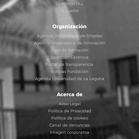
Directorio ULL
Buscador
Organización
Agencia Universitaria de Empleo
Agencia Universitaria de Innovación
Área de formación
Dirección Gerencia
Portal de transparencia
Noticias Fundación
Agenda Universidad de La Laguna
Acerca de
Aviso Legal
Política de Privacidad
Política de cookies
Canal de denuncias
Imagen corporativa