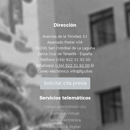
Dirección
Avenida de la Trinidad, 61
Apartado Postal 456
38200, San Cristóbal de La Laguna
Santa Cruz de Tenerife - España
Teléfono: (+34) 922 31 92 00
Whatsapp:
(+34) 922 31 92 00
Correo electrónico:
info@fg.ull.es
Solicitar cita previa
Servicios telemáticos
Correo electrónico ULL
Campus Virtual
Sede electrónica
Biblioteca digital