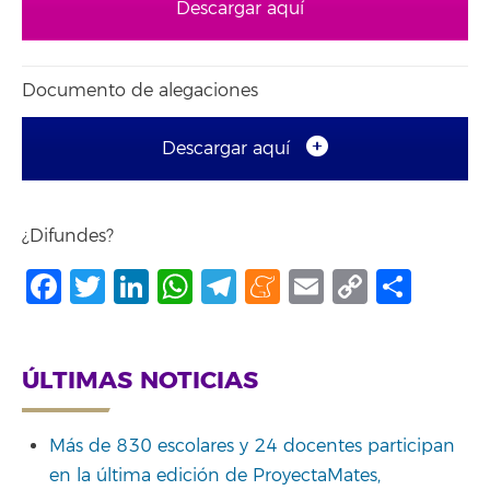
Descargar aquí
Documento de alegaciones
Descargar aquí
¿Difundes?
Facebook
Twitter
LinkedIn
WhatsApp
Telegram
Meneame
Email
Copy
Shar
Link
ÚLTIMAS NOTICIAS
Más de 830 escolares y 24 docentes participan
en la última edición de ProyectaMates,