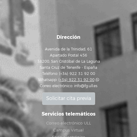
Dirección
Avenida de la Trinidad, 61
Apartado Postal 456
38200, San Cristóbal de La Laguna
Santa Cruz de Tenerife - España
Teléfono: (+34) 922 31 92 00
Whatsapp:
(+34) 922 31 92 00
Correo electrónico:
info@fg.ull.es
Solicitar cita previa
Servicios telemáticos
Correo electrónico ULL
Campus Virtual