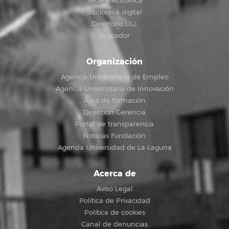
Sede electrónica
Biblioteca digital
Directorio ULL
Buscador
Organización
Agencia Universitaria de Empleo
Agencia Universitaria de Innovación
Área de formación
Dirección Gerencia
Portal de transparencia
Noticias Fundación
Agenda Universidad de La Laguna
Acerca de
Aviso Legal
Política de Privacidad
Política de cookies
Canal de denuncias