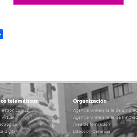
ame
il
opy
Share
ink
ios telemáticos
Organización
lectrónico ULL
Agencia Universitaria de Emple
Virtual
Agencia Universitaria de Innova
ectrónica
Área de formación
ca digital
Dirección Gerencia