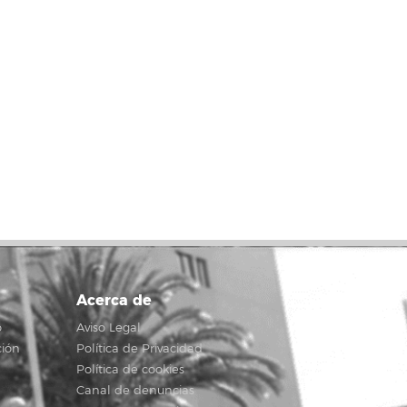
Acerca de
o
Aviso Legal
ción
Política de Privacidad
Política de cookies
Canal de denuncias