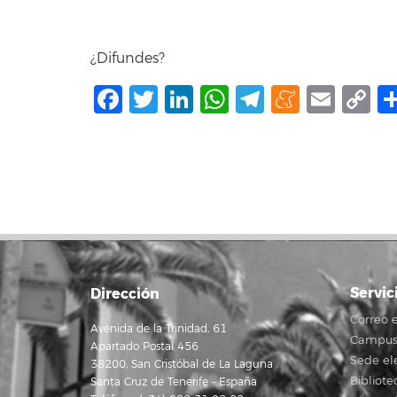
¿Difundes?
Facebook
Twitter
LinkedIn
WhatsApp
Telegram
Mene
Ema
C
L
Servic
Dirección
Correo e
Avenida de la Trinidad, 61
Campus 
Apartado Postal 456
Sede el
38200, San Cristóbal de La Laguna
Bibliote
Santa Cruz de Tenerife - España