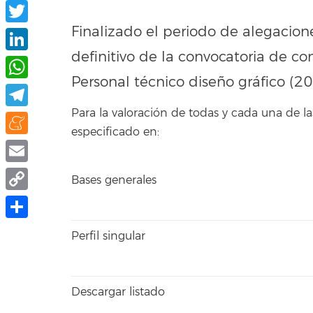
Facebook
Finalizado el periodo de alegacione
Twitter
definitivo de la convocatoria de c
LinkedIn
Personal técnico diseño gráfico 
WhatsApp
Para la valoración de todas y cada una de
Telegram
especificado en:
Meneame
Email
Bases generales
Copy
Link
Share
Perfil singular
Descargar listado