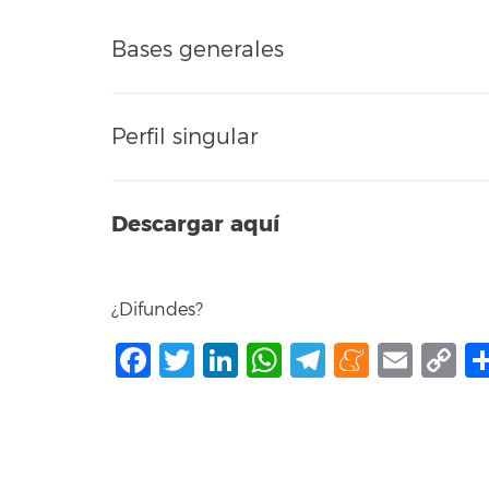
Bases generales
Perfil singular
Descargar aquí
¿Difundes?
Facebook
Twitter
LinkedIn
WhatsApp
Telegram
Mene
Ema
C
L