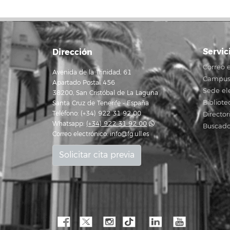
Servic
Dirección
Correo e
Avenida de la Trinidad, 61
Campus 
Apartado Postal 456
Sede el
38200, San Cristóbal de La Laguna
Bibliote
Santa Cruz de Tenerife - España
Teléfono: (+34) 922 31 92 00
Director
Whatsapp:
(+34) 922 31 92 00
Buscado
Correo electrónico:
info@fg.ull.es
Solicitar cita previa