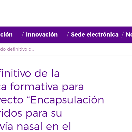
ción
Innovación
Sede electrónica
No
Segundo listado definitivo de la convocatoria de beca formativa para participar en el proyecto “Encapsulación de compuestos híbridos para su administración pOr vía nasal en el contexto del tratamiento de la enfermedad de Huntington» 2021BDB005
nitivo de la
a formativa para
oyecto “Encapsulación
idos para su
ía nasal en el