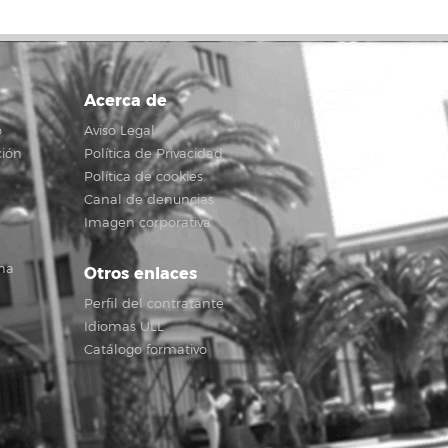
Acerca de
o
Aviso Legal
ción
Política de Privacidad
Política de cookies
Canal de denuncias
Imagen corporativa
na
Otros enlaces
Perfil del contratante
Idiomas ULL
Catálogo formativo