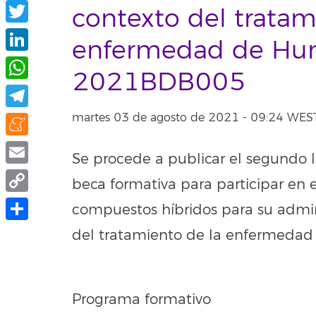
Facebook
contexto del tratam
Twitter
enfermedad de Hun
LinkedIn
2021BDB005
WhatsApp
martes 03 de agosto de 2021 - 09:24 WES
Telegram
Meneame
Se procede a publicar el segundo l
Email
beca formativa para participar en 
Copy
compuestos híbridos para su admini
Link
Compartir
del tratamiento de la enfermed
Programa formativo