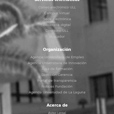
Correo electrónico ULL
Campus Virtual
Sede electrónica
Biblioteca digital
Directorio ULL
Buscador
Organización
Agencia Universitaria de Empleo
Agencia Universitaria de Innovación
Área de formación
Dirección Gerencia
Portal de transparencia
Noticias Fundación
Agenda Universidad de La Laguna
Acerca de
Aviso Legal