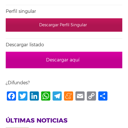
Perfil singular
Descargar Perfil Singular
Descargar listado
Descargar aquí
¿Difundes?
Facebook
Twitter
LinkedIn
WhatsApp
Telegram
Meneame
Email
Copy
Comp
Link
ÚLTIMAS NOTICIAS