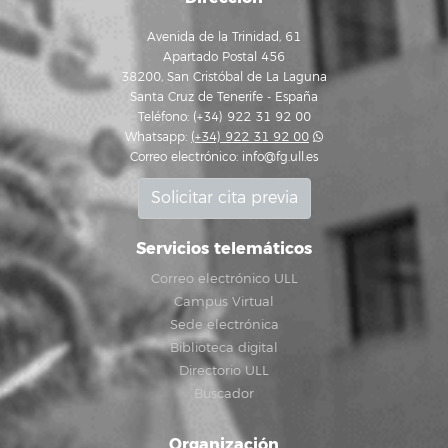
Avenida de la Trinidad, 61
Apartado Postal 456
38200, San Cristóbal de La Laguna
Santa Cruz de Tenerife - España
Teléfono: (+34) 922 31 92 00
Whatsapp:
(+34) 922 31 92 00
Correo electrónico:
info@fg.ull.es
Solicitar cita previa
Servicios telemáticos
Correo electrónico ULL
Campus Virtual
Sede electrónica
Biblioteca digital
Directorio ULL
Buscador
Organización