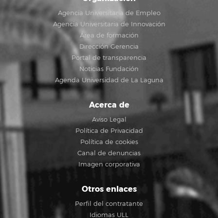
Agencia Universitaria de Empleo
Agencia Universitaria de Innovación
Área de formación
Dirección Gerencia
Portal de transparencia
Noticias Fundación
Agenda Universidad de La Laguna
Acerca de
Aviso Legal
Política de Privacidad
Política de cookies
Canal de denuncias
Imagen corporativa
Otros enlaces
Perfil del contratante
Idiomas ULL