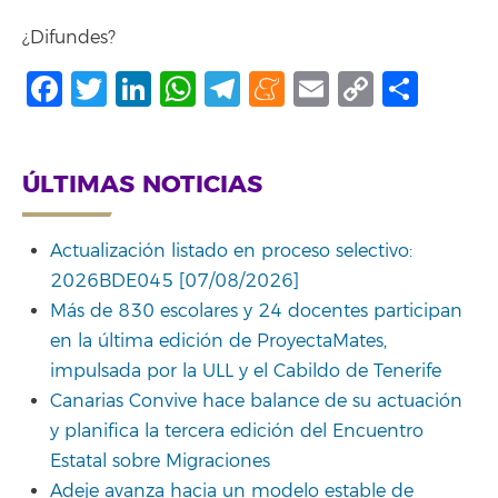
¿Difundes?
Facebook
Twitter
LinkedIn
WhatsApp
Telegram
Meneame
Email
Copy
Comp
Link
ÚLTIMAS NOTICIAS
Actualización listado en proceso selectivo:
2026BDE045 [07/08/2026]
Más de 830 escolares y 24 docentes participan
en la última edición de ProyectaMates,
impulsada por la ULL y el Cabildo de Tenerife
Canarias Convive hace balance de su actuación
y planifica la tercera edición del Encuentro
Estatal sobre Migraciones
Adeje avanza hacia un modelo estable de