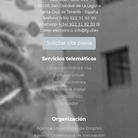
38200, San Cristóbal de La Laguna
Santa Cruz de Tenerife - España
Teléfono: (+34) 922 31 92 00
Whatsapp:
(+34) 922 31 92 00
Correo electrónico:
info@fg.ull.es
Solicitar cita previa
Servicios telemáticos
Correo electrónico ULL
Campus Virtual
Sede electrónica
Biblioteca digital
Directorio ULL
Buscador
Organización
Agencia Universitaria de Empleo
Agencia Universitaria de Innovación