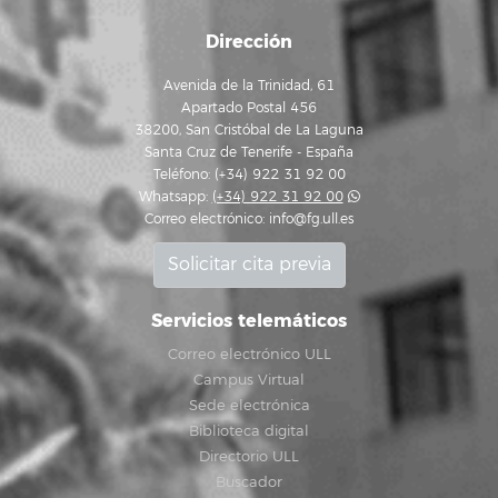
Dirección
Avenida de la Trinidad, 61
Apartado Postal 456
38200, San Cristóbal de La Laguna
Santa Cruz de Tenerife - España
Teléfono: (+34) 922 31 92 00
Whatsapp:
(+34) 922 31 92 00
Correo electrónico:
info@fg.ull.es
Solicitar cita previa
Servicios telemáticos
Correo electrónico ULL
Campus Virtual
Sede electrónica
Biblioteca digital
Directorio ULL
Buscador