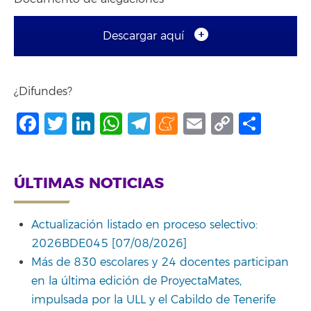
Descargar aquí
¿Difundes?
Facebook
Twitter
LinkedIn
WhatsApp
Telegram
Meneame
Email
Copy
Comp
Link
ÚLTIMAS NOTICIAS
Actualización listado en proceso selectivo:
2026BDE045 [07/08/2026]
Más de 830 escolares y 24 docentes participan
en la última edición de ProyectaMates,
impulsada por la ULL y el Cabildo de Tenerife