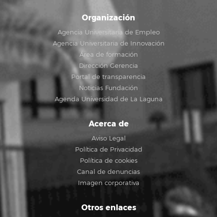
Organización
Agencia Universitaria de Empleo
Agencia Universitaria de Innovación
Área de formación
Dirección Gerencia
Portal de transparencia
Noticias Fundación
Agenda Universidad de La Laguna
Acerca de
Aviso Legal
Política de Privacidad
Política de cookies
Canal de denuncias
Imagen corporativa
Otros enlaces