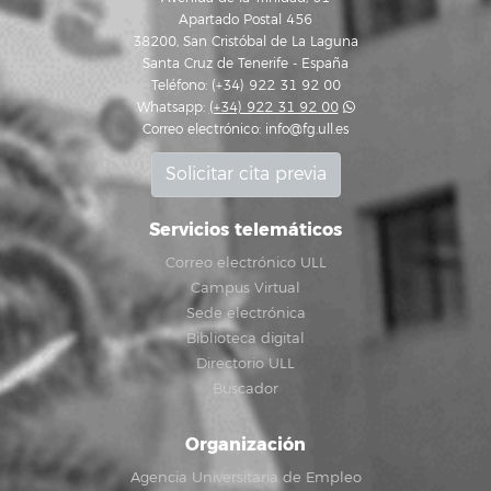
Apartado Postal 456
38200, San Cristóbal de La Laguna
Santa Cruz de Tenerife - España
Teléfono: (+34) 922 31 92 00
Whatsapp:
(+34) 922 31 92 00
Correo electrónico:
info@fg.ull.es
Solicitar cita previa
Servicios telemáticos
Correo electrónico ULL
Campus Virtual
Sede electrónica
Biblioteca digital
Directorio ULL
Buscador
Organización
Agencia Universitaria de Empleo