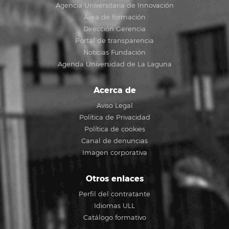
Agencia Universitaria de Innovación
Área de formación
Dirección Gerencia
Portal de transparencia
Noticias Fundación
Agenda Universidad de La Laguna
Acerca de
Aviso Legal
Política de Privacidad
Política de cookies
Canal de denuncias
Imagen corporativa
Otros enlaces
Perfil del contratante
Idiomas ULL
Catálogo formativo