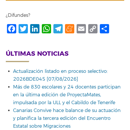
¿Difundes?
Facebook
Twitter
LinkedIn
WhatsApp
Telegram
Meneame
Email
Copy
Comp
Link
ÚLTIMAS NOTICIAS
Actualización listado en proceso selectivo:
2026BDE045 [07/08/2026]
Más de 830 escolares y 24 docentes participan
en la última edición de ProyectaMates,
impulsada por la ULL y el Cabildo de Tenerife
Canarias Convive hace balance de su actuación
y planifica la tercera edición del Encuentro
Estatal sobre Migraciones