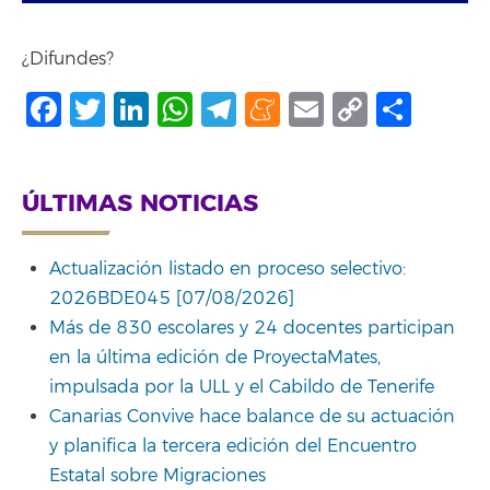
¿Difundes?
Facebook
Twitter
LinkedIn
WhatsApp
Telegram
Meneame
Email
Copy
Comp
Link
ÚLTIMAS NOTICIAS
Actualización listado en proceso selectivo:
2026BDE045 [07/08/2026]
Más de 830 escolares y 24 docentes participan
en la última edición de ProyectaMates,
impulsada por la ULL y el Cabildo de Tenerife
Canarias Convive hace balance de su actuación
y planifica la tercera edición del Encuentro
Estatal sobre Migraciones