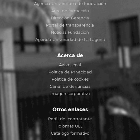
Agencia Universitaria de Innovación
Área de formación
Dirección Gerencia
Portal de transparencia
Noticias Fundación
Agenda Universidad de La Laguna
Acerca de
Aviso Legal
Política de Privacidad
Política de cookies
Canal de denuncias
Imagen corporativa
Otros enlaces
Perfil del contratante
Idiomas ULL
Catálogo formativo