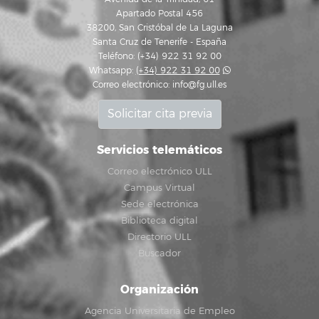
Apartado Postal 456
38200, San Cristóbal de La Laguna
Santa Cruz de Tenerife - España
Teléfono: (+34) 922 31 92 00
Whatsapp:
(+34) 922 31 92 00
Correo electrónico:
info@fg.ull.es
Solicitar cita previa
Servicios telemáticos
Correo electrónico ULL
Campus Virtual
Sede electrónica
Biblioteca digital
Directorio ULL
Buscador
Organización
Agencia Universitaria de Empleo