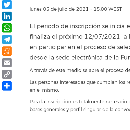
Facebook
lunes 05 de julio de 2021 - 15:00 WEST
Twitter
El periodo de inscripción se inicia
LinkedIn
finaliza el próximo 12/07/2021 a l
WhatsApp
en participar en el proceso de sel
Telegram
desde la sede electrónica de la Fu
Meneame
A través de este medio se abre el proceso de
Email
Las personas interesadas que cumplan los re
Copy
en el mismo.
Link
Compartir
Para la inscripción es totalmente necesario 
bases generales y perfil singular de la conv