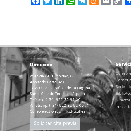
Facebook
Twitter
LinkedIn
WhatsApp
Telegram
Mene
Ema
C
L
Servic
Dirección
Correo e
Avenida de la Trinidad, 61
Campus 
Apartado Postal 456
Sede el
38200, San Cristóbal de La Laguna
Bibliote
Santa Cruz de Tenerife - España
Teléfono: (+34) 922 31 92 00
Director
Whatsapp:
(+34) 922 31 92 00
Buscado
Correo electrónico:
info@fg.ull.es
Solicitar cita previa