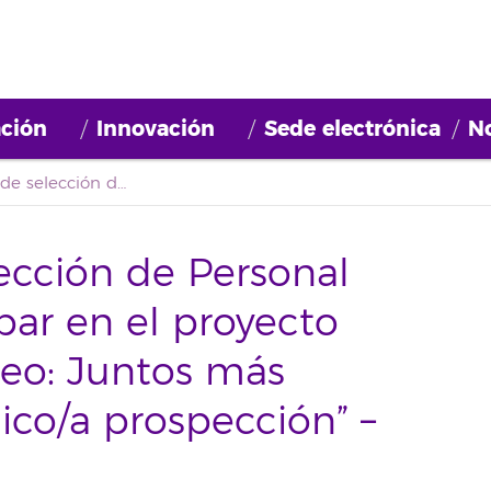
ción
Innovación
Sede electrónica
No
Convocatoria de selección de Personal Técnico para participar en el proyecto “Barrios por el Empleo: Juntos más Fuertes”. Perfil “Técnico/a prospección” – 2021BDE055
ección de Personal
par en el proyecto
leo: Juntos más
nico/a prospección” –