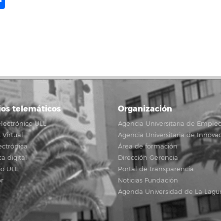
ame
il
opy
Compartir
ink
ios telemáticos
Organización
lectrónico ULL
Agencia Universitaria de Emple
Virtual
Agencia Universitaria de Innova
ectrónica
Área de formación
ca digital
Dirección Gerencia
io ULL
Portal de transparencia
r
Noticias Fundación
Agenda Universidad de La Lagu