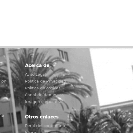
Acerca de
o
Aviso Legal
ción
Política de Privacidad
Política de cookies
Canal de denuncias
Imagen corporativa
na
Otros enlaces
Perfil del contratante
Idiomas ULL