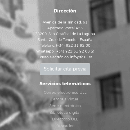
Dirección
Avenida de la Trinidad, 61
Apartado Postal 456
38200, San Cristóbal de La Laguna
Santa Cruz de Tenerife - España
Teléfono: (+34) 922 31 92 00
Whatsapp:
(+34) 922 31 92 00
Correo electrónico:
info@fg.ull.es
Solicitar cita previa
Servicios telemáticos
Correo electrónico ULL
Campus Virtual
Sede electrónica
Biblioteca digital
Directorio ULL
Buscador