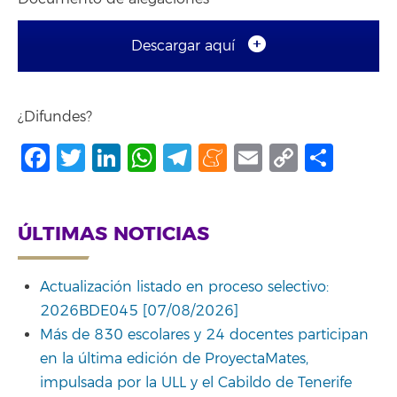
Descargar aquí
¿Difundes?
Facebook
Twitter
LinkedIn
WhatsApp
Telegram
Meneame
Email
Copy
Comp
Link
ÚLTIMAS NOTICIAS
Actualización listado en proceso selectivo:
2026BDE045 [07/08/2026]
Más de 830 escolares y 24 docentes participan
en la última edición de ProyectaMates,
impulsada por la ULL y el Cabildo de Tenerife