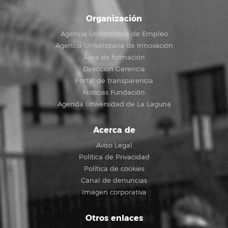
Organización
Agencia Universitaria de Empleo
Agencia Universitaria de Innovación
Área de formación
Dirección Gerencia
Portal de transparencia
Noticias Fundación
Agenda Universidad de La Laguna
Acerca de
Aviso Legal
Política de Privacidad
Política de cookies
Canal de denuncias
Imagen corporativa
Otros enlaces