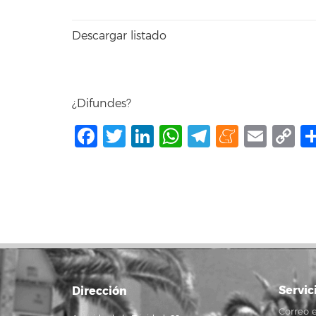
Descargar listado
¿Difundes?
Facebook
Twitter
LinkedIn
WhatsApp
Telegram
Mene
Ema
C
L
Servic
Dirección
Correo e