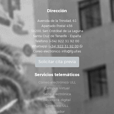
Dirección
Avenida de la Trinidad, 61
Apartado Postal 456
38200, San Cristóbal de La Laguna
Santa Cruz de Tenerife - España
Teléfono: (+34) 922 31 92 00
Whatsapp:
(+34) 922 31 92 00
Correo electrónico:
info@fg.ull.es
Solicitar cita previa
Servicios telemáticos
Correo electrónico ULL
Campus Virtual
Sede electrónica
Biblioteca digital
Directorio ULL
Buscador