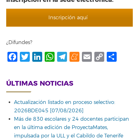
Inscripción aquí
¿Difundes?
Facebook
Twitter
LinkedIn
WhatsApp
Telegram
Meneame
Email
Copy
Comp
Link
ÚLTIMAS NOTICIAS
Actualización listado en proceso selectivo:
2026BDE045 [07/08/2026]
Más de 830 escolares y 24 docentes participan
en la última edición de ProyectaMates,
impulsada por la ULL y el Cabildo de Tenerife