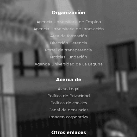
Organización
Agencia Universitaria de Empleo
Agencia Universitaria de Innovación
Área de formación
Dirección Gerencia
Portal de transparencia
Noticias Fundación
Agenda Universidad de La Laguna
Acerca de
Aviso Legal
Política de Privacidad
Política de cookies
Canal de denuncias
Imagen corporativa
Otros enlaces