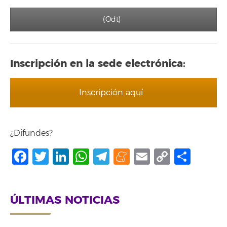
(Odt)
Inscripción en la sede electrónica:
Inscripción aquí
¿Difundes?
Facebook
Twitter
LinkedIn
WhatsApp
Telegram
Meneame
Email
Copy
Comp
Link
ÚLTIMAS NOTICIAS