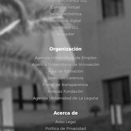
Correo electrónico ULL
Campus Virtual
Sede electrónica
Biblioteca digital
Directorio ULL
Buscador
Organización
Agencia Universitaria de Empleo
Agencia Universitaria de Innovación
Área de formación
Dirección Gerencia
Portal de transparencia
Noticias Fundación
Agenda Universidad de La Laguna
Acerca de
Aviso Legal
Política de Privacidad