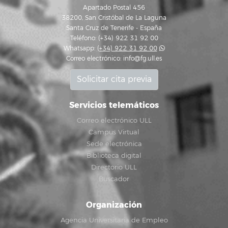
Apartado Postal 456
38200, San Cristóbal de La Laguna
Santa Cruz de Tenerife - España
Teléfono: (+34) 922 31 92 00
Whatsapp:
(+34) 922 31 92 00
Correo electrónico:
info@fg.ull.es
Solicitar cita previa
Servicios telemáticos
Correo electrónico ULL
Campus Virtual
Sede electrónica
Biblioteca digital
Directorio ULL
Buscador
Organización
Agencia Universitaria de Empleo