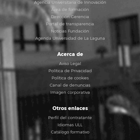
Agencia Universitaria de Innovación
Área de formación
Dirección Gerencia
Portal de transparencia
Noticias Fundación
Agenda Universidad de La Laguna
Acerca de
Aviso Legal
Política de Privacidad
Política de cookies
Canal de denuncias
Imagen corporativa
Otros enlaces
Perfil del contratante
Idiomas ULL
Catálogo formativo