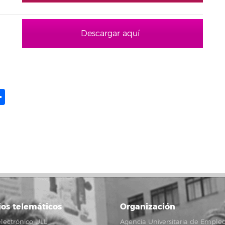
Descargar aquí
ame
il
opy
Share
ink
ios telemáticos
Organización
lectrónico ULL
Agencia Universitaria de Emple