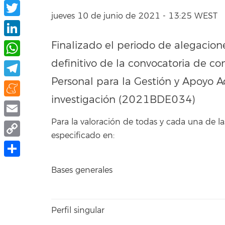
Facebook
jueves 10 de junio de 2021 - 13:25 WEST
Twitter
Finalizado el periodo de alegacione
LinkedIn
definitivo de la convocatoria de c
WhatsApp
Personal para la Gestión y Apoyo A
Telegram
investigación (2021BDE034)
Meneame
Para la valoración de todas y cada una de
Email
especificado en:
Copy
Link
Share
Bases generales
Perfil singular