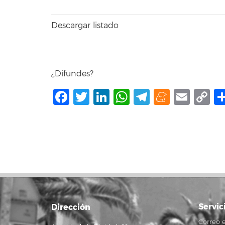
Descargar listado
¿Difundes?
Facebook
Twitter
LinkedIn
WhatsApp
Telegram
Mene
Ema
C
L
Servic
Dirección
Correo e