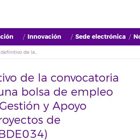
ción
Innovación
Sede electrónica
No
Tercer listado definitivo de la convocatoria de constitución de una bolsa de empleo de Personal para la Gestión y Apoyo Administrativo de proyectos de investigación (2021BDE034)
itivo de la convocatoria
 una bolsa de empleo
 Gestión y Apoyo
royectos de
1BDE034)