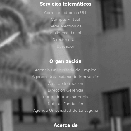
Servicios telemáticos
Correo electrónico ULL
Campus Virtual
Sede electrónica
Biblioteca digital
Directorio ULL
Buscador
Organización
Agencia Universitaria de Empleo
Agencia Universitaria de Innovación
Área de formación
Dirección Gerencia
Portal de transparencia
Noticias Fundación
Agenda Universidad de La Laguna
Acerca de