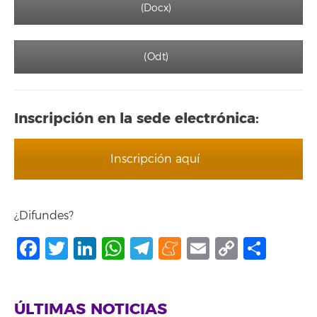
(Docx)
(Odt)
Inscripción en la sede electrónica:
Inscripción aquí
¿Difundes?
Facebook
Twitter
LinkedIn
WhatsApp
Telegram
Meneame
Email
Copy
Shar
Link
ÚLTIMAS NOTICIAS