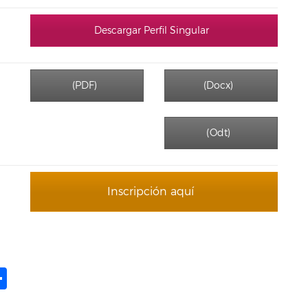
Descargar Perfil Singular
(PDF)
(Docx)
(Odt)
Inscripción aquí
ame
il
opy
Share
ink