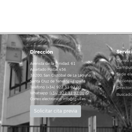
Servic
Dirección
Correo e
Avenida de la Trinidad, 61
Campus 
Apartado Postal 456
Sede el
38200, San Cristóbal de La Laguna
Bibliote
Santa Cruz de Tenerife - España
Teléfono: (+34) 922 31 92 00
Director
Whatsapp:
(+34) 922 31 92 00
Buscado
Correo electrónico:
info@fg.ull.es
Solicitar cita previa