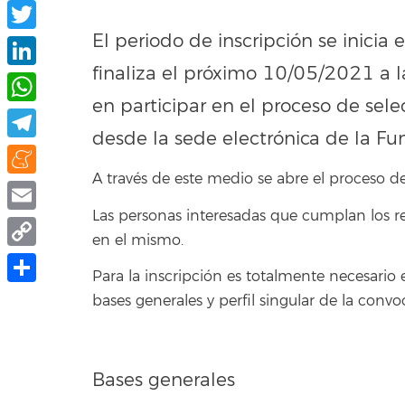
Facebook
El periodo de inscripción se inicia
Twitter
finaliza el próximo 10/05/2021 a l
LinkedIn
en participar en el proceso de sel
WhatsApp
desde la sede electrónica de la Fu
Telegram
A través de este medio se abre el proceso de
Meneame
Las personas interesadas que cumplan los re
Email
en el mismo.
Copy
Para la inscripción es totalmente necesario 
Link
Share
bases generales y perfil singular de la conv
Bases generales