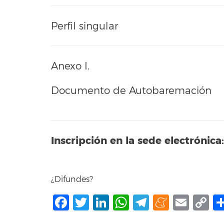
Perfil singular
Anexo I.
Documento de Autobaremación
Inscripción en la sede electrónica:
¿Difundes?
Facebook
Twitter
LinkedIn
WhatsApp
Telegram
Mene
Ema
C
L