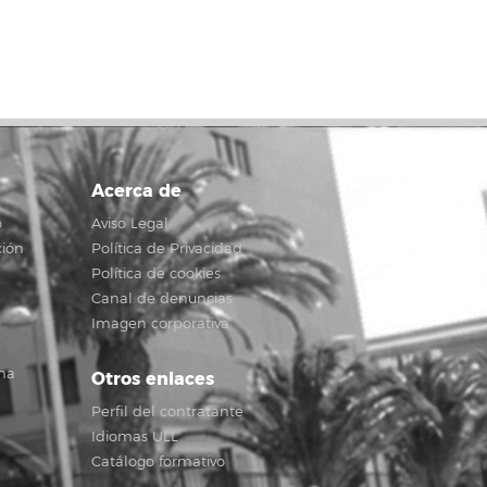
Acerca de
o
Aviso Legal
ción
Política de Privacidad
Política de cookies
Canal de denuncias
Imagen corporativa
na
Otros enlaces
Perfil del contratante
Idiomas ULL
Catálogo formativo