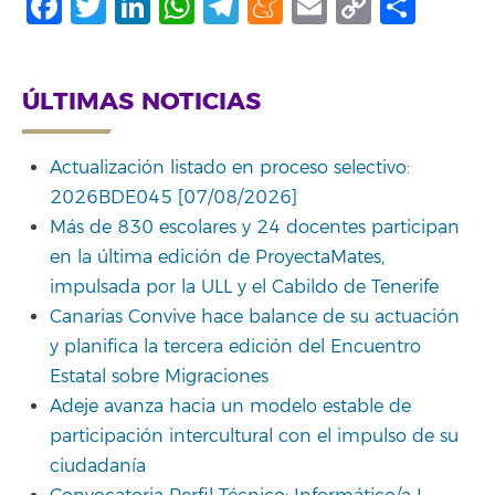
Facebook
Twitter
LinkedIn
WhatsApp
Telegram
Meneame
Email
Copy
Comp
Link
ÚLTIMAS NOTICIAS
Actualización listado en proceso selectivo:
2026BDE045 [07/08/2026]
Más de 830 escolares y 24 docentes participan
en la última edición de ProyectaMates,
impulsada por la ULL y el Cabildo de Tenerife
Canarias Convive hace balance de su actuación
y planifica la tercera edición del Encuentro
Estatal sobre Migraciones
Adeje avanza hacia un modelo estable de
participación intercultural con el impulso de su
ciudadanía