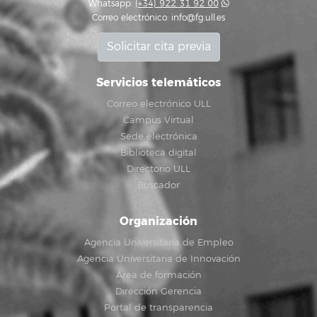
Whatsapp:
(+34) 922 31 92 00
Correo electrónico:
info@fg.ull.es
Solicitar cita previa
Servicios telemáticos
Correo electrónico ULL
Campus Virtual
Sede electrónica
Biblioteca digital
Directorio ULL
Buscador
Organización
Agencia Universitaria de Empleo
Agencia Universitaria de Innovación
Área de formación
Dirección Gerencia
Portal de transparencia