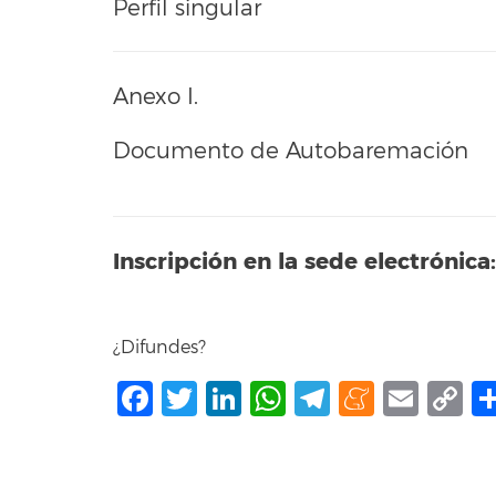
Perfil singular
Anexo I.
Documento de Autobaremación
Inscripción en la sede electrónica:
¿Difundes?
Facebook
Twitter
LinkedIn
WhatsApp
Telegram
Mene
Ema
C
L