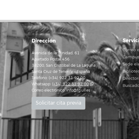
Servic
Dirección
Correo e
Avenida de la Trinidad, 61
Campus 
Apartado Postal 456
Sede el
38200, San Cristóbal de La Laguna
Bibliote
Santa Cruz de Tenerife - España
Teléfono: (+34) 922 31 92 00
Director
Whatsapp:
(+34) 922 31 92 00
Buscado
Correo electrónico:
info@fg.ull.es
Solicitar cita previa