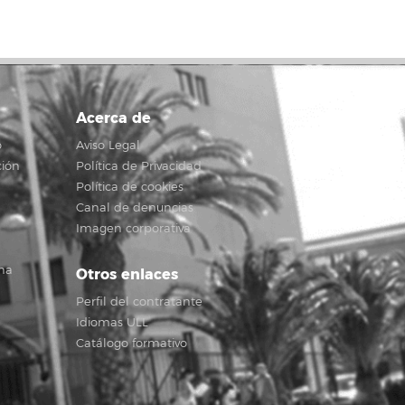
Acerca de
o
Aviso Legal
ción
Política de Privacidad
Política de cookies
Canal de denuncias
Imagen corporativa
na
Otros enlaces
Perfil del contratante
Idiomas ULL
Catálogo formativo