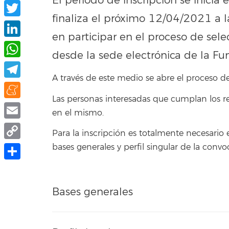
El periodo de inscripción se inicia
Facebook
finaliza el próximo 12/04/2021 a l
Twitter
en participar en el proceso de sel
LinkedIn
desde la sede electrónica de la Fu
WhatsApp
A través de este medio se abre el proceso de
Telegram
Las personas interesadas que cumplan los re
Meneame
en el mismo.
Email
Para la inscripción es totalmente necesario 
Copy
bases generales y perfil singular de la conv
Link
Share
Bases generales