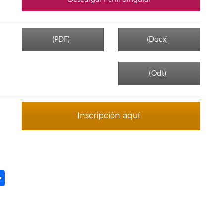
(PDF)
(Docx)
(Odt)
Inscripción aquí
ame
il
opy
Share
ink