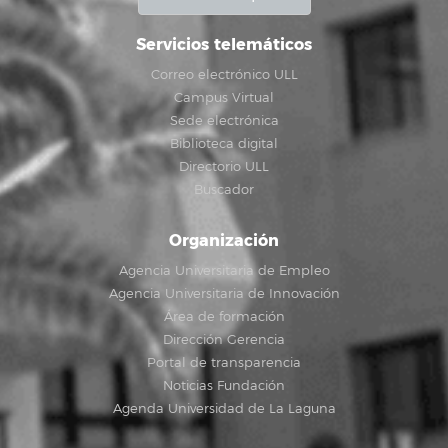
Servicios telemáticos
Correo electrónico ULL
Campus Virtual
Sede electrónica
Biblioteca digital
Directorio ULL
Buscador
Organización
Agencia Universitaria de Empleo
Agencia Universitaria de Innovación
Área de formación
Dirección Gerencia
Portal de transparencia
Noticias Fundación
Agenda Universidad de La Laguna