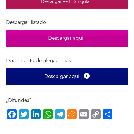
Descargar Perfil Singular
Descargar listado
Descargar aquí
Documento de alegaciones
Descargar aquí
¿Difundes?
Facebook
Twitter
LinkedIn
WhatsApp
Telegram
Meneame
Email
Copy
Comp
Link