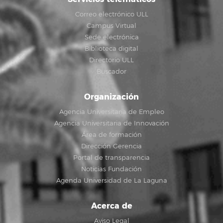
Correo electrónico ULL
Campus Virtual
Sede electrónica
Biblioteca digital
Directorio ULL
Buscador
Organización
Agencia Universitaria de Empleo
Agencia Universitaria de Innovación
Área de formación
Dirección Gerencia
Portal de transparencia
Noticias Fundación
Agenda Universidad de La Laguna
Acerca de
Aviso Legal