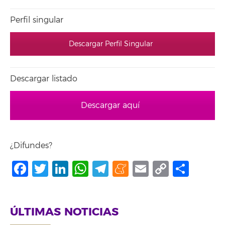
Perfil singular
Descargar Perfil Singular
Descargar listado
Descargar aquí
¿Difundes?
Facebook
Twitter
LinkedIn
WhatsApp
Telegram
Meneame
Email
Copy
Comp
Link
ÚLTIMAS NOTICIAS