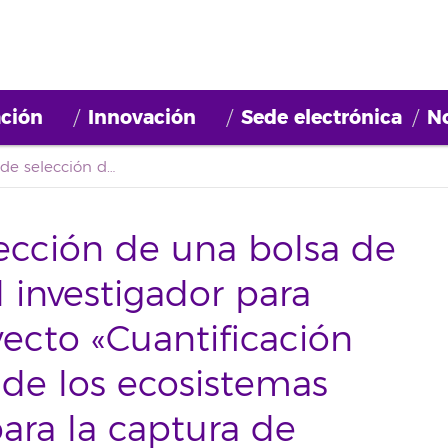
ción
Innovación
Sede electrónica
No
Convocatoria de selección de una bolsa de empleo de personal investigador para participar en el proyecto «Cuantificación de la potencialidad de los ecosistemas terrestres canarios para la captura de carbono (2021BDE019). Perfil 2 Investigador/a Fisiología Vegetal
ección de una bolsa de
 investigador para
yecto «Cuantificación
 de los ecosistemas
para la captura de