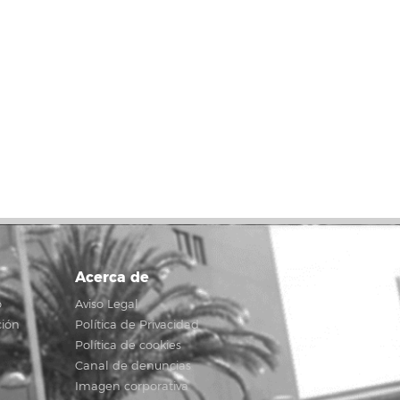
Acerca de
o
Aviso Legal
ción
Política de Privacidad
Política de cookies
Canal de denuncias
Imagen corporativa