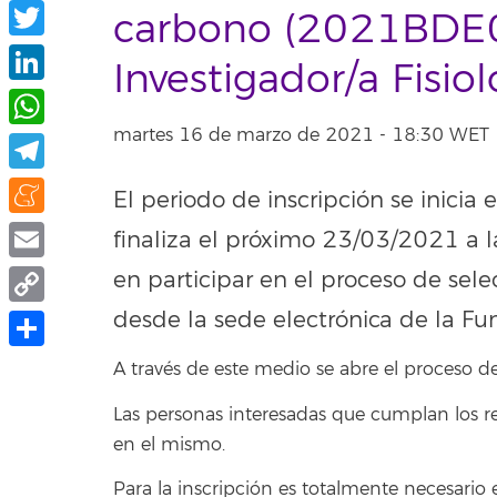
Facebook
carbono (2021BDE01
Twitter
Investigador/a Fisio
LinkedIn
martes 16 de marzo de 2021 - 18:30 WET
WhatsApp
Telegram
El periodo de inscripción se inicia
Meneame
finaliza el próximo 23/03/2021 a l
Email
en participar en el proceso de sel
desde la sede electrónica de la Fu
Copy
Link
Compartir
A través de este medio se abre el proceso de
Las personas interesadas que cumplan los re
en el mismo.
Para la inscripción es totalmente necesario 