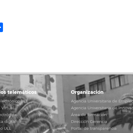
ame
il
opy
Compartir
ink
ios telemáticos
Organización
lectrónico ULL
Agencia Universitaria de Emple
Virtual
Agencia Universitaria de Innova
ectrónica
Área de formación
ca digital
Dirección Gerencia
io ULL
Portal de transparencia