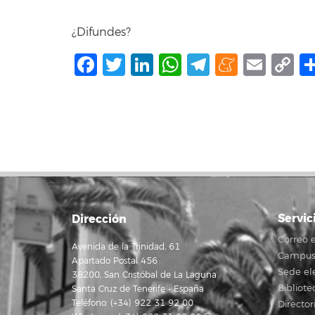
¿Difundes?
Facebook
Twitter
LinkedIn
WhatsApp
Telegram
Mene
Ema
C
L
Servic
Dirección
Correo e
Avenida de la Trinidad, 61
Campus 
Apartado Postal 456
Sede el
38200, San Cristóbal de La Laguna
Bibliote
Santa Cruz de Tenerife - España
Teléfono: (+34) 922 31 92 00
Director