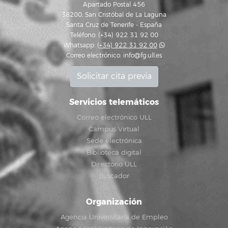
Apartado Postal 456
38200, San Cristóbal de La Laguna
Santa Cruz de Tenerife - España
Teléfono: (+34) 922 31 92 00
Whatsapp:
(+34) 922 31 92 00
Correo electrónico:
info@fg.ull.es
Solicitar cita previa
Servicios telemáticos
Correo electrónico ULL
Campus Virtual
Sede electrónica
Biblioteca digital
Directorio ULL
Buscador
Organización
Agencia Universitaria de Empleo