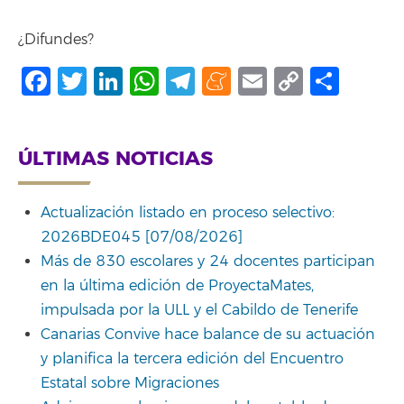
¿Difundes?
Facebook
Twitter
LinkedIn
WhatsApp
Telegram
Meneame
Email
Copy
Comp
Link
ÚLTIMAS NOTICIAS
Actualización listado en proceso selectivo:
2026BDE045 [07/08/2026]
Más de 830 escolares y 24 docentes participan
en la última edición de ProyectaMates,
impulsada por la ULL y el Cabildo de Tenerife
Canarias Convive hace balance de su actuación
y planifica la tercera edición del Encuentro
Estatal sobre Migraciones