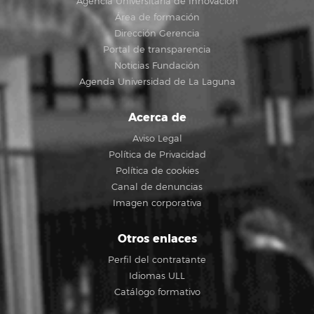
Agencia Universitaria de Innovación
Área de formación
Dirección Gerencia
Portal de transparencia
Noticias Fundación
Agenda Universidad de La Laguna
Acerca de
Aviso Legal
Política de Privacidad
Política de cookies
Canal de denuncias
Imagen corporativa
Otros enlaces
Perfil del contratante
Idiomas ULL
Catálogo formativo