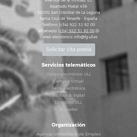
Avenida de la Trinidad, 61
Apartado Postal 456
38200, San Cristóbal de La Laguna
Santa Cruz de Tenerife - España
Teléfono: (+34) 922 31 92 00
Whatsapp:
(+34) 922 31 92 00
Correo electrónico:
info@fg.ull.es
Solicitar cita previa
Servicios telemáticos
Correo electrónico ULL
Campus Virtual
Sede electrónica
Biblioteca digital
Directorio ULL
Buscador
Organización
Agencia Universitaria de Empleo