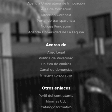
Agencia Universitaria de Innovación
Área de formación
Dirección Gerencia
Portal de transparencia
Noticias Fundación
Agenda Universidad de La Laguna
Acerca de
Aviso Legal
Política de Privacidad
Política de cookies
Canal de denuncias
Imagen corporativa
Otros enlaces
Perfil del contratante
Idiomas ULL
Catálogo formativo