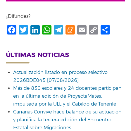
¿Difundes?
Facebook
Twitter
LinkedIn
WhatsApp
Telegram
Meneame
Email
Copy
Comp
Link
ÚLTIMAS NOTICIAS
Actualización listado en proceso selectivo:
2026BDE045 [07/08/2026]
Más de 830 escolares y 24 docentes participan
en la última edición de ProyectaMates,
impulsada por la ULL y el Cabildo de Tenerife
Canarias Convive hace balance de su actuación
y planifica la tercera edición del Encuentro
Estatal sobre Migraciones