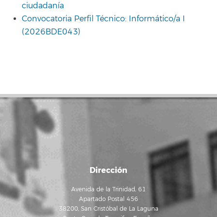
ciudadanía
Convocatoria Perfil Técnico: Informático/a I
(2026BDE043)
Dirección
Avenida de la Trinidad, 61
Apartado Postal 456
38200, San Cristóbal de La Laguna