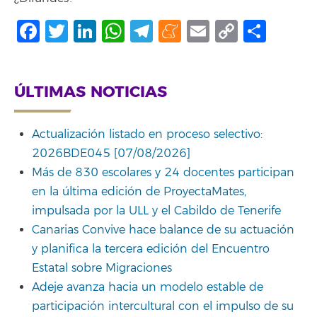
Facebook
Twitter
LinkedIn
WhatsApp
Telegram
Meneame
Email
Copy
Comp
Link
ÚLTIMAS NOTICIAS
Actualización listado en proceso selectivo:
2026BDE045 [07/08/2026]
Más de 830 escolares y 24 docentes participan
en la última edición de ProyectaMates,
impulsada por la ULL y el Cabildo de Tenerife
Canarias Convive hace balance de su actuación
y planifica la tercera edición del Encuentro
Estatal sobre Migraciones
Adeje avanza hacia un modelo estable de
participación intercultural con el impulso de su