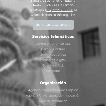
Santa Cruz de Tenerife - España
Teléfono: (+34) 922 31 92 00
Whatsapp:
(+34) 922 31 92 00
Correo electrónico:
info@fg.ull.es
Solicitar cita previa
Servicios telemáticos
Correo electrónico ULL
Campus Virtual
Sede electrónica
Biblioteca digital
Directorio ULL
Buscador
Organización
Agencia Universitaria de Empleo
Agencia Universitaria de Innovación
Área de formación