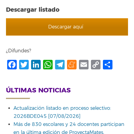
Descargar listado
Descargar aquí
¿Difundes?
Facebook
Twitter
LinkedIn
WhatsApp
Telegram
Meneame
Email
Copy
Comp
Link
ÚLTIMAS NOTICIAS
Actualización listado en proceso selectivo:
2026BDE045 [07/08/2026]
Más de 830 escolares y 24 docentes participan
en la última edición de ProyectaMates,