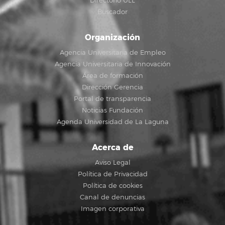
Directorio ULL
Buscador
Organización
Agencia Universitaria de Empleo
Agencia Universitaria de Innovación
Área de formación
Dirección Gerencia
Portal de transparencia
Noticias Fundación
Agenda Universidad de La Laguna
Acerca de
Aviso Legal
Política de Privacidad
Política de cookies
Canal de denuncias
Imagen corporativa