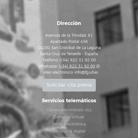
Dirección
Avenida de la Trinidad, 61
Apartado Postal 456
38200, San Cristóbal de La Laguna
Santa Cruz de Tenerife - España
Teléfono: (+34) 922 31 92 00
Whatsapp:
(+34) 922 31 92 00
Correo electrónico:
info@fg.ull.es
Solicitar cita previa
Servicios telemáticos
Correo electrónico ULL
Campus Virtual
Sede electrónica
Biblioteca digital