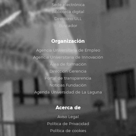
Sede electrónica
Biblioteca digital
Directorio ULL
Buscador
Organización
Agencia Universitaria de Empleo
Agencia Universitaria de Innovación
Área de formación
Dirección Gerencia
Portal de transparencia
Noticias Fundación
Agenda Universidad de La Laguna
Acerca de
Aviso Legal
Política de Privacidad
Política de cookies