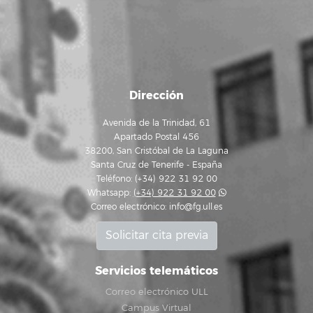
Dirección
Avenida de la Trinidad, 61
Apartado Postal 456
38200, San Cristóbal de La Laguna
Santa Cruz de Tenerife - España
Teléfono: (+34) 922 31 92 00
Whatsapp:
(+34) 922 31 92 00
Correo electrónico:
info@fg.ull.es
Solicitar cita previa
Servicios telemáticos
Correo electrónico ULL
Campus Virtual