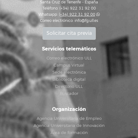
Santa Cruz de Tenerife - España
Teléfono: (+34) 922 31 92 00
Whatsapp:
(+34) 922 31 92 00
Correo electrónico:
info@fg.ull.es
Solicitar cita previa
Servicios telemáticos
Correo electrónico ULL
Campus Virtual
Sede electrónica
Biblioteca digital
Directorio ULL
Buscador
Organización
Agencia Universitaria de Empleo
Agencia Universitaria de Innovación
Área de formación