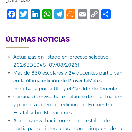
¿Difundes?
Facebook
Twitter
LinkedIn
WhatsApp
Telegram
Meneame
Email
Copy
Comp
Link
ÚLTIMAS NOTICIAS
Actualización listado en proceso selectivo:
2026BDE045 [07/08/2026]
Más de 830 escolares y 24 docentes participan
en la última edición de ProyectaMates,
impulsada por la ULL y el Cabildo de Tenerife
Canarias Convive hace balance de su actuación
y planifica la tercera edición del Encuentro
Estatal sobre Migraciones
Adeje avanza hacia un modelo estable de
participación intercultural con el impulso de su