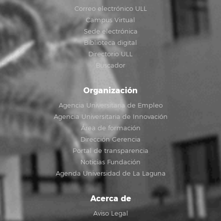
Correo electrónico ULL
Campus Virtual
Sede electrónica
Biblioteca digital
Directorio ULL
Buscador
Organización
Agencia Universitaria de Empleo
Agencia Universitaria de Innovación
Área de formación
Dirección Gerencia
Portal de transparencia
Noticias Fundación
Agenda Universidad de La Laguna
Acerca de
Aviso Legal