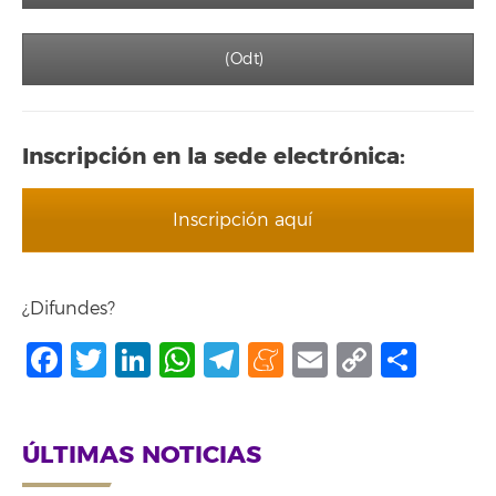
(Odt)
Inscripción en la sede electrónica:
Inscripción aquí
¿Difundes?
Facebook
Twitter
LinkedIn
WhatsApp
Telegram
Meneame
Email
Copy
Comp
Link
ÚLTIMAS NOTICIAS