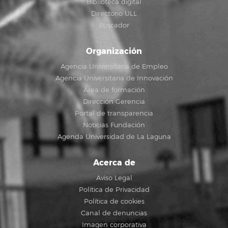
Biblioteca digital
Directorio ULL
Buscador
Organización
Agencia Universitaria de Empleo
Agencia Universitaria de Innovación
Área de formación
Dirección Gerencia
Portal de transparencia
Noticias Fundación
Agenda Universidad de La Laguna
Acerca de
Aviso Legal
Política de Privacidad
Política de cookies
Canal de denuncias
Imagen corporativa