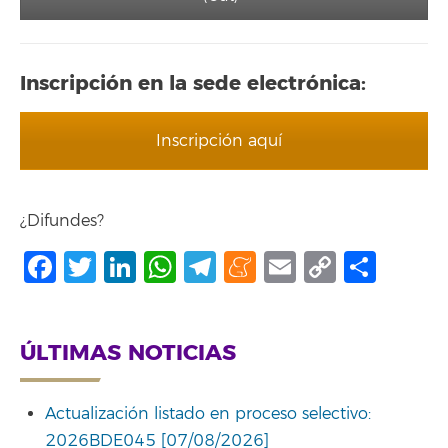
Inscripción en la sede electrónica:
Inscripción aquí
¿Difundes?
Facebook
Twitter
LinkedIn
WhatsApp
Telegram
Meneame
Email
Copy
Comp
Link
ÚLTIMAS NOTICIAS
Actualización listado en proceso selectivo:
2026BDE045 [07/08/2026]