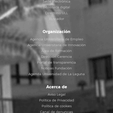
Sede electrónica
Biblioteca digital
Directorio ULL
Buscador
Organización
Agencia Universitaria de Empleo
Agencia Universitaria de Innovación
Área de formación
Dirección Gerencia
Portal de transparencia
Noticias Fundación
Agenda Universidad de La Laguna
Acerca de
Aviso Legal
Política de Privacidad
Política de cookies
Canal de denuncias