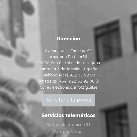
Dirección
Avenida de la Trinidad, 61
Apartado Postal 456
38200, San Cristóbal de La Laguna
Santa Cruz de Tenerife - España
Teléfono: (+34) 922 31 92 00
Whatsapp:
(+34) 922 31 92 00
Correo electrónico:
info@fg.ull.es
Solicitar cita previa
Servicios telemáticos
Correo electrónico ULL
Campus Virtual