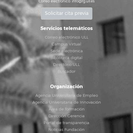
Correo electrónico:
info@fg.ull.es
Solicitar cita previa
Servicios telemáticos
Correo electrónico ULL
Campus Virtual
Sede electrónica
Biblioteca digital
Directorio ULL
Buscador
Organización
Agencia Universitaria de Empleo
Agencia Universitaria de Innovación
Área de formación
Dirección Gerencia
Portal de transparencia
Noticias Fundación