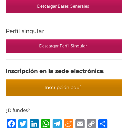
Descargar Bases Generales
Perfil singular
Descargar Perfil Singular
Inscripción en la sede electrónica:
Inscripción aquí
¿Difundes?
Facebook
Twitter
LinkedIn
WhatsApp
Telegram
Meneame
Email
Copy
Comp