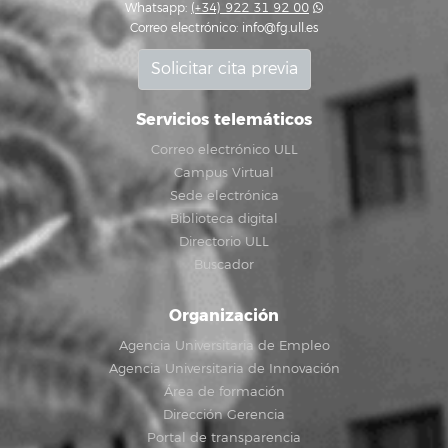
Whatsapp:
(+34) 922 31 92 00
Correo electrónico:
info@fg.ull.es
Solicitar cita previa
Servicios telemáticos
Correo electrónico ULL
Campus Virtual
Sede electrónica
Biblioteca digital
Directorio ULL
Buscador
Organización
Agencia Universitaria de Empleo
Agencia Universitaria de Innovación
Área de formación
Dirección Gerencia
Portal de transparencia