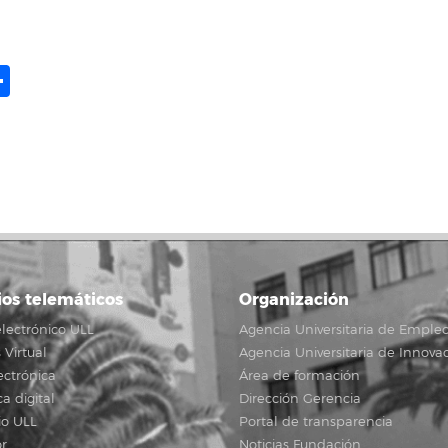
ame
il
opy
Compartir
ink
ios telemáticos
Organización
lectrónico ULL
Agencia Universitaria de Emple
Virtual
Agencia Universitaria de Innova
ectrónica
Área de formación
ca digital
Dirección Gerencia
io ULL
Portal de transparencia
r
Noticias Fundación