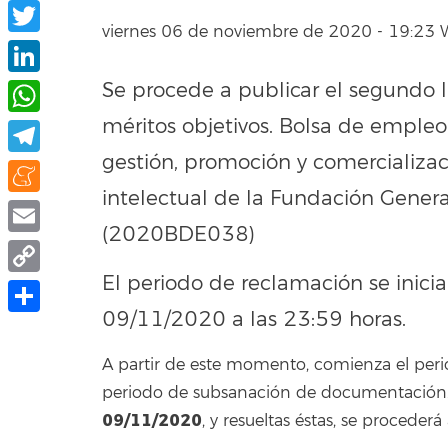
Facebook
viernes 06 de noviembre de 2020 - 19:23
Twitter
Se procede a publicar el segundo 
LinkedIn
méritos objetivos. Bolsa de empleo
WhatsApp
gestión, promoción y comercializac
Telegram
intelectual de la Fundación Gener
Meneame
(2020BDE038)
Email
El periodo de reclamación se inicia
Copy
09/11/2020 a las 23:59 horas.
Link
Compartir
A partir de este momento, comienza el peri
periodo de subsanación de documentación. F
09/11/2020
, y resueltas éstas, se procederá