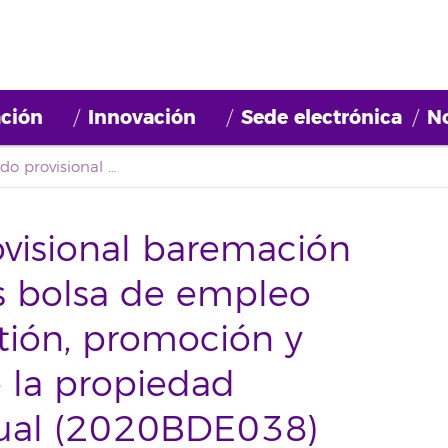
ción
Innovación
Sede electrónica
No
Segundo listado provisional baremación de méritos objetivos bolsa de empleo técnicos para la gestión, promoción y comercialización de la propiedad industrial e intelectual (2020BDE038)
ovisional baremación
os bolsa de empleo
stión, promoción y
 la propiedad
ctual (2020BDE038)