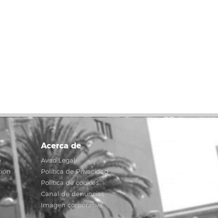
Acerca de
o
Aviso Legal
ción
Política de Privacidad
Política de cookies
Canal de denuncias
Imagen corporativa