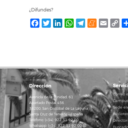
¿Difundes?
Facebook
Twitter
LinkedIn
WhatsApp
Telegram
Mene
Ema
C
L
Servic
Dirección
Correo e
Avenida de la Trinidad, 61
Campus 
Apartado Postal 456
Sede el
38200, San Cristóbal de La Laguna
Bibliote
Santa Cruz de Tenerife - España
Teléfono: (+34) 922 31 92 00
Director
Whatsapp:
(+34) 922 31 92 00
Buscado