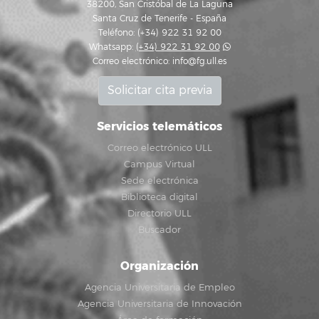
38200, San Cristóbal de La Laguna
Santa Cruz de Tenerife - España
Teléfono: (+34) 922 31 92 00
Whatsapp:
(+34) 922 31 92 00
Correo electrónico:
info@fg.ull.es
Solicitar cita previa
Servicios telemáticos
Correo electrónico ULL
Campus Virtual
Sede electrónica
Biblioteca digital
Directorio ULL
Buscador
Organización
Agencia Universitaria de Empleo
Agencia Universitaria de Innovación