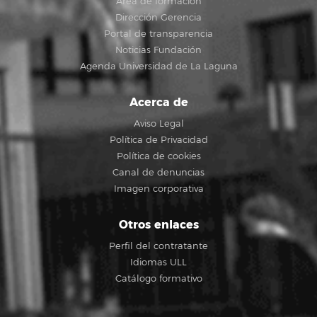
Área de formación
Dirección Gerencia
Portal de transparencia
Noticias Fundación
Agenda Universidad de La Laguna
Acerca de
Aviso Legal
Política de Privacidad
Política de cookies
Canal de denuncias
Imagen corporativa
Otros enlaces
Perfil del contratante
Idiomas ULL
Catálogo formativo